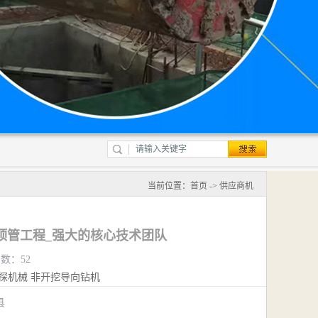
当前位置：
首页
->
供应商机
顶管工程_强大的核心技术团队
览数：52
探机械
非开挖导向钻机
城县