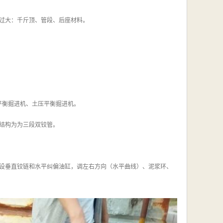
力不能过大：千斤顶、管段、后座材料。
平衡掘进机、土压平衡掘进机。
结构为为三段双铰管。
设垂直铰链和水平纠偏油缸，调左右方向（水平曲线）、泥浆环、