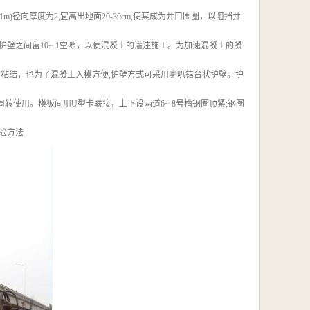
)径向厚度为2,宜高出地面20-30cm,使其成为井口围圈，以阻挡井
壁之间留10~ 1空隙，以便混凝土的灌注施工。为加速混凝土的凝
粘结，也为了混凝土入模方便,护壁方式可采用喇叭错台状护壁。护
转使用。模板间用U型卡联接，上下设两道6~ 8号槽钢圈顶紧;钢圈
验方法