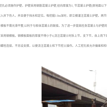
孔必须施作护壁，护壁采用钢筋混凝土护壁,径向厚度为1, 节混凝土护壁(原地面以下1m
入井下伤人，并且便于挡水和定位。每挖掘1.0m深时，即立模灌注混凝土护壁。两节护
模板不需光滑平整,以利于与桩体混凝土的联接。为了进一步提高柱身混凝土与护壁的
采用钢模板。钢模板面板的厚度不得小于4,浇注混凝士时拆上节，支下节，自上而下周
用螺栓连接，不另设支撑，以便浇注混凝土和下节挖土操作。人工挖孔桩允许偏差和检