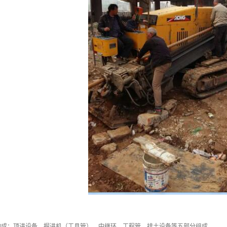
构成：顶进设备、掘进机（工具管）、中继环、工程管、排土设备等五部分组成。