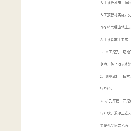
人工顶管地施工顺序
人工顶管地实施，先
斗车将挖掘出地土
人工顶管施工要求
1、人工挖孔：场地
水沟，防止地表水
2、测量放样：技
行检验。
3、桩孔开挖：开挖
行开挖，遇硬土或
要将孔壁修成光面