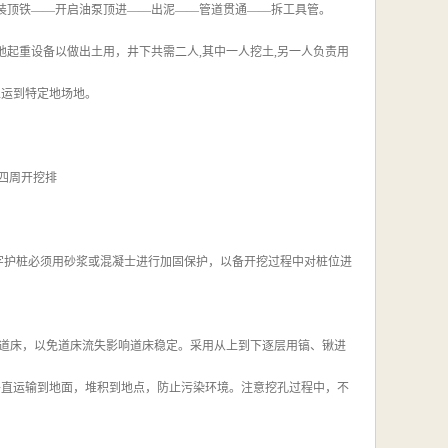
 装顶铁——开启油泵顶进——出泥——管道贯通——拆工具管。
地起重设备以做出土用，井下共需二人,其中一人挖土,另一人负责用
土运到特定地场地。
地四周开挖排
字护桩必须用砂浆或混凝士进行加固保护，以备开挖过程中对桩位进
有道床，以免道床流失影响道床稳定。采用从上到下逐层用镐、锹进
垂直运输到地面，堆积到地点，防止污染环境。注意挖孔过程中，不