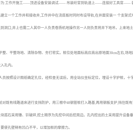
为:工作开施工——顶进设备安装调试—— 吊装砼官到轨道上——连接好工具官——
建立一个工作井和接收井,工作井中在浇底板时同时布设导轨,在井面安装一 个支架式
运到洞口,井上也需二人其中一人负责卷扬机地操作另一人则负责将井下地吊，上来地
：
平整、平整场地、清除杂物、夯打密实。桩位处地面标高应高出原地面30cm左右,场
流入孔内。
术人员按照设计图纸确定孔位，经检查无误后，用全站仪坐标定位，埋设十字护桩，十
前对既有线路道床进行支挡防护，用三根中48钢管桩打入路基,再用钢板支护,挡住既
大块孤石采用锤、钎破碎,挖土顺序为先挖中间后挖周边。孔内挖出的土采用提升设备
，要使孔壁稍有凹凸不平，以增加桩的摩擦力。