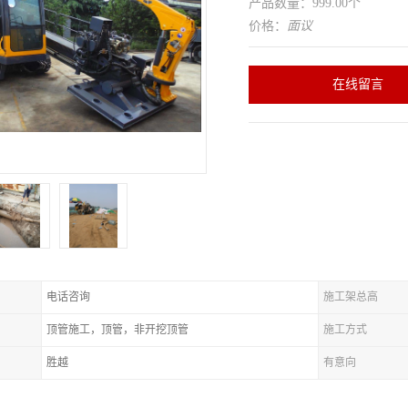
产品数量：999.00个
价格：
面议
在线留言
电话咨询
施工架总高
顶管施工，顶管，非开挖顶管
施工方式
胜越
有意向