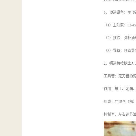
1、顶进设备：主顶进
（1）主油泵：32-4
（2）顶铁：弥补油
（3）导轨：顶管
2、掘进机按挖土
工具管：无刀盘的
作用：破土、定向
组成：冲泥仓（前
控制室、左右调节油