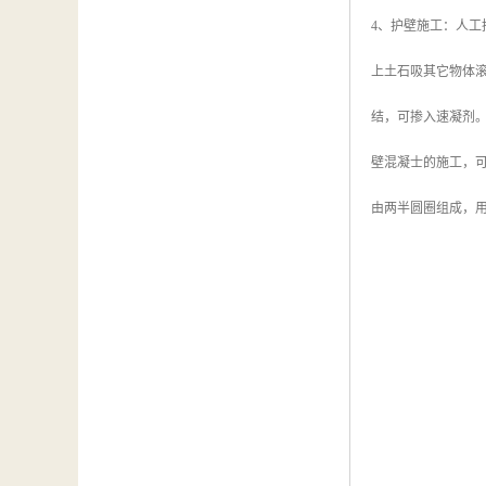
4、护壁施工：人工挖
上土石吸其它物体滚
结，可掺入速凝剂。
壁混凝士的施工，可
由两半圆圈组成，