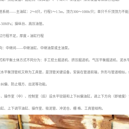
系统——主油缸：2～8只，行程1～1.5m，顶力300～1000t/只；单只千斤顶顶
5-50MPa；操纵台、高压油管。
缸行程不足，厚度﹤油缸行程
导向：中继间——中继油缸、中继油泵或主油泵。
方式和平衡土体方式不同分为：手工挖土掘进机、挤压掘进机、气压平衡掘进机、泥水
泥水平衡顶管机又称为工具管，是顶管关键设备，安装在管道前端，外形与管道相似，
、纠偏、防止塌方、出泥等功能。
）、操作室（中）、控制室（后）设水平铰链和上下纠偏油缸，调上下方向（即坡度）
缸、上下调节油缸、操作室、吸泥管、冲泥仓、栅 格、工具管结构。