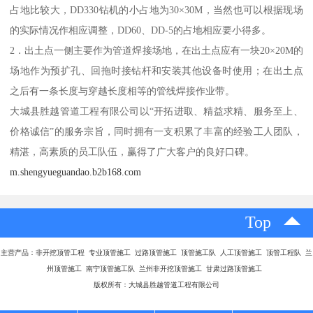
占地比较大，DD330钻机的小占地为30×30M，当然也可以根据现场
的实际情况作相应调整，DD60、DD-5的占地相应要小得多。
2．出土点一侧主要作为管道焊接场地，在出土点应有一块20×20M的
场地作为预扩孔、回拖时接钻杆和安装其他设备时使用；在出土点
之后有一条长度与穿越长度相等的管线焊接作业带。
大城县胜越管道工程有限公司以“开拓进取、精益求精、服务至上、
价格诚信”的服务宗旨，同时拥有一支积累了丰富的经验工人团队，
精湛，高素质的员工队伍，赢得了广大客户的良好口碑。
m.shengyueguandao.b2b168.com
Top
主营产品：
非开挖顶管工程 专业顶管施工 过路顶管施工 顶管施工队 人工顶管施工 顶管工程队 兰
州顶管施工 南宁顶管施工队 兰州非开挖顶管施工 甘肃过路顶管施工
版权所有：大城县胜越管道工程有限公司