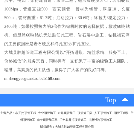
层中。例如：某待建管道，顶管工程，地层属硬质岩石，岩石硬度
100Mpa，管道直径500，西安顶管，管材为钢管，厚度10，长度
500m，管材自重：61.3吨；启动拉力：30.6吨；终拉力/稳定拉力：
2406吨；如果按照拉力的2倍作为钻机吨位的选择依据，救赎60吨钻
机。但显然60吨钻机无法胜任此工程。岩石层中施工，钻机祖安泽
的主要依据应是岩石硬度和终孔直径/扩孔直径。
大城县胜越管道工程有限公司以“开拓进取、精益求精、服务至上、
价格诚信”的服务宗旨，同时拥有一支积累了丰富的经验工人团队，
精湛，高素质的员工队伍，赢得了广大客户的良好口碑。
m.shengyueguandao.b2b168.com
Top
主营产品：
非开挖顶管工程 专业顶管施工 过路顶管施工 顶管施工队 人工顶管施工 顶管工程队 兰
州顶管施工 南宁顶管施工队 兰州非开挖顶管施工 甘肃过路顶管施工
版权所有：大城县胜越管道工程有限公司