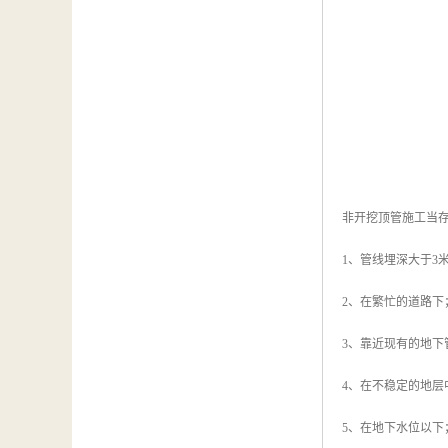
非开挖顶管施工当
1、管线埋深大于3
2、在繁忙的道路下
3、靠近现有的地下
4、在不稳定的地层
5、在地下水位以下