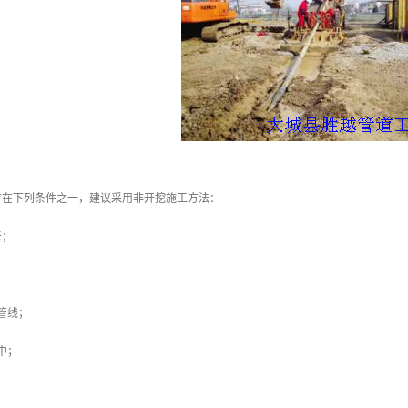
存在下列条件之一，建议采用非开挖施工方法：
米；
；
管线；
中；
；