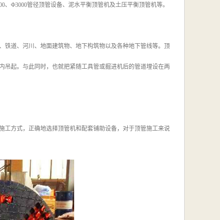
Ф2500、Ф3000管径顶管设备、泥水平衡顶管机及土压平衡顶管机等。
、铁道、河川、地面建筑物、地下构筑物以及各种地下管线等。顶
内吊起。与此同时，也就把紧随工具管或掘进机后的管道埋设在两
施工方式，正确地选择顶管机和配套铺助设备，对于顶管施工来说