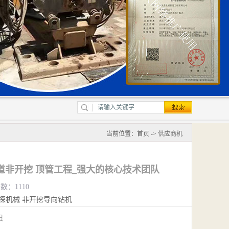
当前位置：
首页
->
供应商机
道非开挖 顶管工程_强大的核心技术团队
数：1110
探机械
非开挖导向钻机
城县