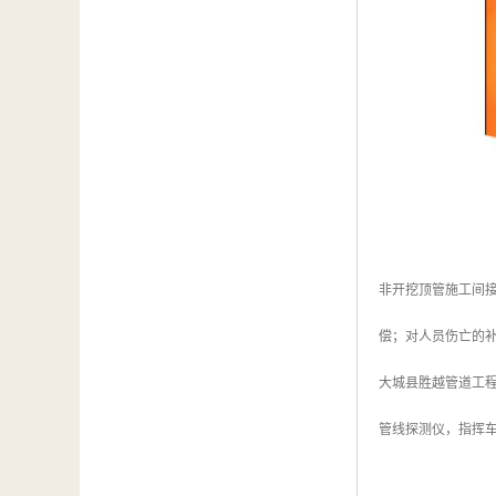
非开挖顶管施工间
偿；对人员伤亡的
大城县胜越管道工
管线探测仪，指挥