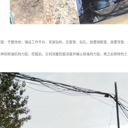
程是：平整场地、铺设工作平台、安装钻机、压套管、钻孔、放置钢筋笼、放置导管、
延伸到桩端的持力层，挖掘后，立刻测量挖掘深度并确认桩端持力层，再之后移除伪土