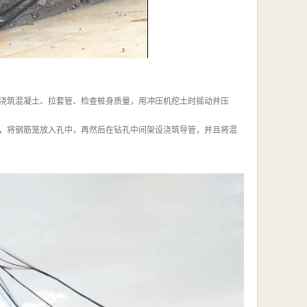
浇筑混凝土、拉套管、检查桩身质量，用冲压机挖土时摇动并压
，将钢筋笼放入孔中，再然后在钻孔中间架设浇筑导管，并且将混