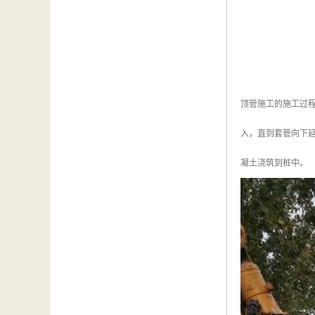
顶管施工的施工过
入，直到套管向下
凝土浇筑到桩中。