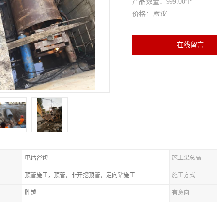
产品数量：999.00个
价格：
面议
在线留言
电话咨询
施工架总高
顶管施工，顶管，非开挖顶管，定向钻施工
施工方式
胜越
有意向