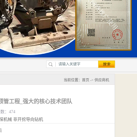
当前位置：
首页
->
供应商机
顶管工程_强大的核心技术团队
览数：474
探机械
非开挖导向钻机
城县