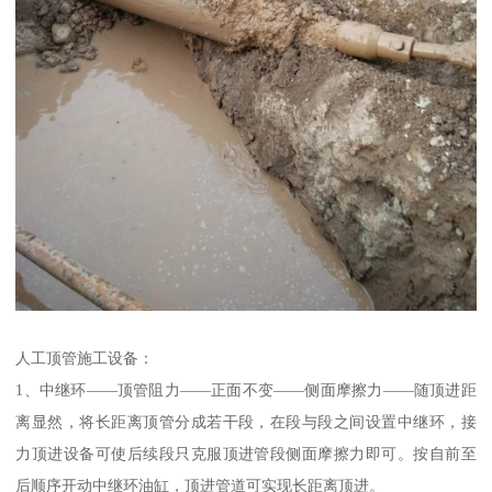
人工顶管施工设备：
1、中继环——顶管阻力——正面不变——侧面摩擦力——随顶进距
离显然，将长距离顶管分成若干段，在段与段之间设置中继环，接
力顶进设备可使后续段只克服顶进管段侧面摩擦力即可。按自前至
后顺序开动中继环油缸，顶进管道可实现长距离顶进。