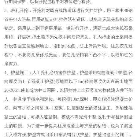
行加固保护，以备开挖过程中对桩位进行检验。
3、桩孔开挖：开挖前对既有线路道床进行支挡防护，用三根中48钢
管桩打入路基,再用钢板支护,挡住既有道床，以免道床流失影响道床
稳定。采用从上到下逐层用镐、锹进行开挖，遇硬土或大块孤石采
用锤、钎破碎,挖土顺序为先挖中间后挖周边。孔内挖出的土采用提
升设备垂直运输到地面，堆积到地点，防止污染环境。注意挖孔过
程中，不要将孔壁修成光面，要使孔壁稍有凹凸不平，以增加桩的
摩擦力。
4、护壁施工：人工挖孔必须施作护壁，护壁采用钢筋混凝土护壁,径
向厚度为1, 节混凝土护壁(原地面以下1m)径向厚度为2,宜高出地面
20-30cm,使其成为井口围圈，以阻挡井上土石吸其它物体滚入井下伤
人，并且便于挡水和定位。每挖掘1.0m深时，即立模灌注混凝土护
壁。两节护壁之间留10~ 1空隙，以便混凝土的灌注施工。为加速混
凝土的凝结，可掺入速凝剂。模板不需光滑平整,以利于与桩体混凝
土的联接。为了进一步提高柱身混凝土与护壁的粘结，也为了混凝
土入模方便,护壁方式可采用喇叭错台状护壁。护壁混凝士的施工，