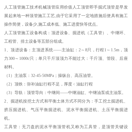
人工顶管施工技术机械顶管应用价值人工顶管即手掘式顶管是早发
展起来地一种顶管施工工艺,由于它采用了一定地措施后便具有施工
操作简便，设备少,施工成本低、施工进度快等优点。
人工顶管施工设备构成：顶进设备、掘进机（工具管）、中继环、
工程管、排土设备等五部分组成。
1、顶进设备：主顶进系统——主油缸：2～8只，行程1～1.5m，顶
力300～1000t/只；单只千斤顶顶力不能过大：千斤顶、管段、后座
材料。
（1）主油泵：32-45-50MPa；操纵台、高压油管。
（2）顶铁：弥补油缸行程不足，厚度﹤油缸行程
（3）导轨：顶管导向：中继间——中继油缸、中继油泵或主油泵。
2、掘进机按挖土方式和平衡土体方式不同分为：手工挖土掘进机、
挤压掘进机、气压平衡掘进机、泥水平衡掘进机、土压平衡掘进
机。
工具管：无刀盘的泥水平衡顶管机又称为工具管，是顶管关键设