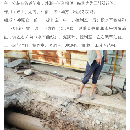
备，安装在管道前端，外形与管道相似，结构为为三段双铰管。
作用：破土、定向、纠偏、防止塌方、出泥等功能。
组成：冲泥仓（前）、操作室（中）、控制室（后）设水平铰链和
上下纠偏油缸，调上下方向（即坡度）设垂直铰链和水平纠偏油
缸，调左右方向（水平曲线）、泥浆环、控制室、左右调节油缸、
上下调节油缸、操作室、吸泥管、冲泥仓、栅 格、工具管结构。