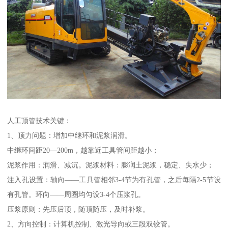
人工顶管技术关键：
1、顶力问题：增加中继环和泥浆润滑。
中继环间距20—200m，越靠近工具管间距越小；
泥浆作用：润滑、减沉。泥浆材料：膨润土泥浆，稳定、失水少；
注入孔设置：轴向——工具管相邻3-4节为有孔管，之后每隔2-5节设
有孔管。环向——周圈均匀设3-4个压浆孔。
压浆原则：先压后顶，随顶随压，及时补浆。
2、方向控制：计算机控制、激光导向或三段双铰管。