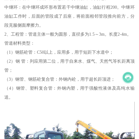
中继环：在中继环成环形布置若干中继油缸，油缸行程200。中继环
油缸工作时，后面的管段成了后座，将前面相邻管段推向前方，分
段克服侧面摩擦力。
2、工程管：管道主体一般为圆形，直径多为1.5～3m。长度2-4m。
管道材料类型：
（1）钢筋砼管：C50以上，应用多，用于短距下水道中；
（2）钢 管：列应用第二位，用于自来水、煤气、天然气等长距离顶
管；
（3）钢管、钢筋砼复合管：外钢内砼，用于超长距顶进；
（4）钢管、塑料复合管：外钢内塑，用于强酸性液体及高纯水输
送。