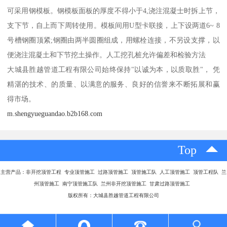
可采用钢模板。钢模板面板的厚度不得小于4,浇注混凝士时拆上节，
支下节，自上而下周转使用。模板间用U型卡联接，上下设两道6~ 8
号槽钢圈顶紧;钢圈由两半圆圈组成，用螺栓连接，不另设支撑，以
便浇注混凝土和下节挖土操作。人工挖孔桩允许偏差和检验方法
大城县胜越管道工程有限公司始终保持"以诚为本，以质取胜"， 凭
精湛的技术、的质量、以满意的服务、良好的信誉来不断拓展和赢
得市场。
m.shengyueguandao.b2b168.com
Top
主营产品：
非开挖顶管工程 专业顶管施工 过路顶管施工 顶管施工队 人工顶管施工 顶管工程队 兰
州顶管施工 南宁顶管施工队 兰州非开挖顶管施工 甘肃过路顶管施工
版权所有：大城县胜越管道工程有限公司