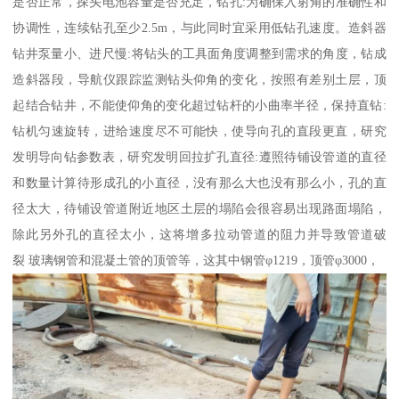
是否正常，探头电池容量是否充足，钻孔:为确保入射角的准确性和
协调性，连续钻孔至少2.5m，与此同时宜采用低钻孔速度。造斜器
钻井泵量小、进尺慢:将钻头的工具面角度调整到需求的角度，钻成
造斜器段，导航仪跟踪监测钻头仰角的变化，按照有差别土层，顶
起结合钻井，不能使仰角的变化超过钻杆的小曲率半径，保持直钻:
钻机匀速旋转，进给速度尽不可能快，使导向孔的直段更直，研究
发明导向钻参数表，研究发明回拉扩孔直径:遵照待铺设管道的直径
和数量计算待形成孔的小直径，没有那么大也没有那么小，孔的直
径太大，待铺设管道附近地区土层的塌陷会很容易出现路面塌陷，
除此另外孔的直径太小，这将增多拉动管道的阻力并导致管道破
裂 玻璃钢管和混凝土管的顶管等，这其中钢管φ1219，顶管φ3000，