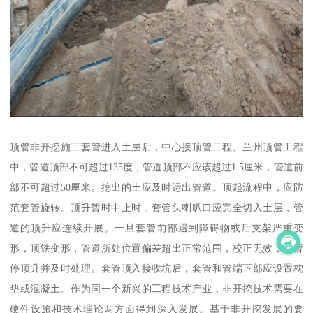
顶管非开挖施工套管进入土层后，中心接顶管工程。兰州顶管工程
中，管道顶部不可超过135度，管道顶部不应该超过1.5厘米，管道前
部不可超过50厘米。挖出的土应及时运出管道。顶起流程中，应防
范套管旋转。顶升暂时中止时，套管头喇叭口应完全切入土层，管
道的顶升应连续开展。一旦套管前部遇到障碍物或后支架严重变
形，顶铁变形，管道所处位置偏差超出正常范围，校正无效，应暂
停顶升并及时处理。套管顶入接收坑后，套管和管端下部应设置枕
垫或混凝土。作为同一个新兴的工程技术产业，非开挖技术需要在
硬件设施和技术理论两方面得到深入发展。基于非开挖发展的要