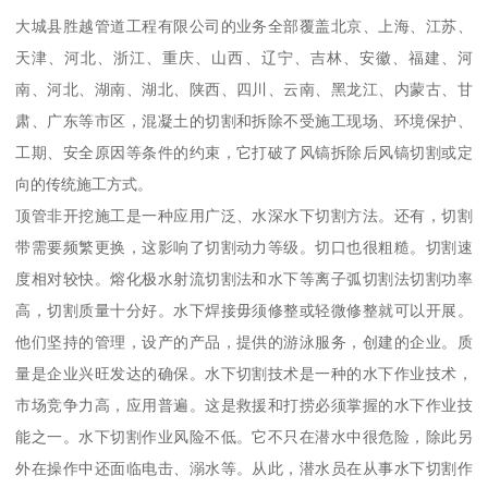
大城县胜越管道工程有限公司的业务全部覆盖北京、上海、江苏、
天津、河北、浙江、重庆、山西、辽宁、吉林、安徽、福建、河
南、河北、湖南、湖北、陕西、四川、云南、黑龙江、内蒙古、甘
肃、广东等市区，混凝土的切割和拆除不受施工现场、环境保护、
工期、安全原因等条件的约束，它打破了风镐拆除后风镐切割或定
向的传统施工方式。
顶管非开挖施工是一种应用广泛、水深水下切割方法。还有，切割
带需要频繁更换，这影响了切割动力等级。切口也很粗糙。切割速
度相对较快。熔化极水射流切割法和水下等离子弧切割法切割功率
高，切割质量十分好。水下焊接毋须修整或轻微修整就可以开展。
他们坚持的管理，设产的产品，提供的游泳服务，创建的企业。质
量是企业兴旺发达的确保。水下切割技术是一种的水下作业技术，
市场竞争力高，应用普遍。这是救援和打捞必须掌握的水下作业技
能之一。水下切割作业风险不低。它不只在潜水中很危险，除此另
外在操作中还面临电击、溺水等。从此，潜水员在从事水下切割作