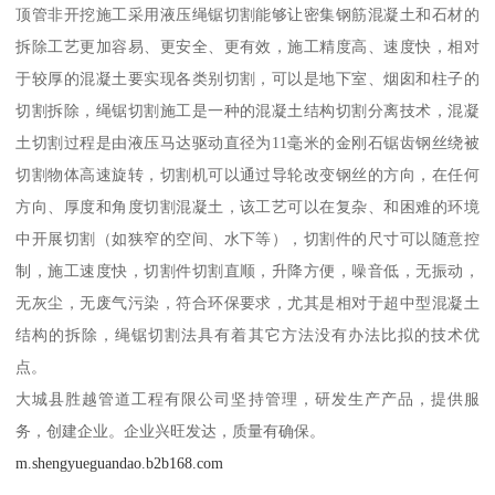
顶管非开挖施工采用液压绳锯切割能够让密集钢筋混凝土和石材的
拆除工艺更加容易、更安全、更有效，施工精度高、速度快，相对
于较厚的混凝土要实现各类别切割，可以是地下室、烟囱和柱子的
切割拆除，绳锯切割施工是一种的混凝土结构切割分离技术，混凝
土切割过程是由液压马达驱动直径为11毫米的金刚石锯齿钢丝绕被
切割物体高速旋转，切割机可以通过导轮改变钢丝的方向，在任何
方向、厚度和角度切割混凝土，该工艺可以在复杂、和困难的环境
中开展切割（如狭窄的空间、水下等），切割件的尺寸可以随意控
制，施工速度快，切割件切割直顺，升降方便，噪音低，无振动，
无灰尘，无废气污染，符合环保要求，尤其是相对于超中型混凝土
结构的拆除，绳锯切割法具有着其它方法没有办法比拟的技术优
点。
大城县胜越管道工程有限公司坚持管理，研发生产产品，提供服
务，创建企业。企业兴旺发达，质量有确保。
m.shengyueguandao.b2b168.com