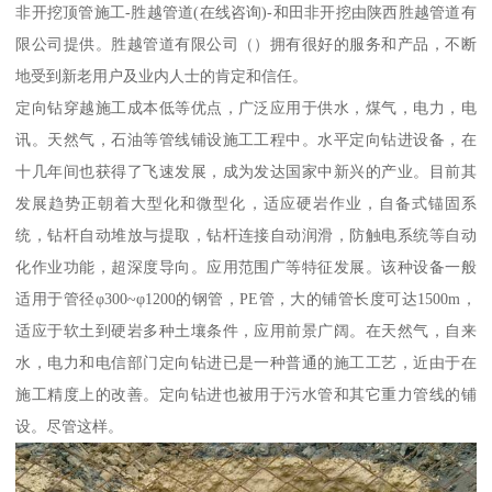
非开挖顶管施工-胜越管道(在线咨询)-和田非开挖由陕西胜越管道有
限公司提供。胜越管道有限公司（）拥有很好的服务和产品，不断
地受到新老用户及业内人士的肯定和信任。
定向钻穿越施工成本低等优点，广泛应用于供水，煤气，电力，电
讯。天然气，石油等管线铺设施工工程中。水平定向钻进设备，在
十几年间也获得了飞速发展，成为发达国家中新兴的产业。目前其
发展趋势正朝着大型化和微型化，适应硬岩作业，自备式锚固系
统，钻杆自动堆放与提取，钻杆连接自动润滑，防触电系统等自动
化作业功能，超深度导向。应用范围广等特征发展。该种设备一般
适用于管径φ300~φ1200的钢管，PE管，大的铺管长度可达1500m，
适应于软土到硬岩多种土壤条件，应用前景广阔。在天然气，自来
水，电力和电信部门定向钻进已是一种普通的施工工艺，近由于在
施工精度上的改善。定向钻进也被用于污水管和其它重力管线的铺
设。尽管这样。