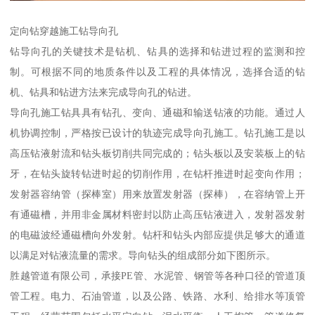
定向钻穿越施工钻导向孔
钻导向孔的关键技术是钻机、钻具的选择和钻进过程的监测和控
制。可根据不同的地质条件以及工程的具体情况，选择合适的钻
机、钻具和钻进方法来完成导向孔的钻进。
导向孔施工钻具具有钻孔、变向、通磁和输送钻液的功能。通过人
机协调控制，严格按已设计的轨迹完成导向孔施工。钻孔施工是以
高压钻液射流和钻头板切削共同完成的；钻头板以及安装板上的钻
牙，在钻头旋转钻进时起的切削作用，在钻杆推进时起变向作用；
发射器容纳管（探棒室）用来放置发射器（探棒），在容纳管上开
有通磁槽，并用非金属材料密封以防止高压钻液进入，发射器发射
的电磁波经通磁槽向外发射。钻杆和钻头内部应提供足够大的通道
以满足对钻液流量的需求。导向钻头的组成部分如下图所示。
胜越管道有限公司，承接PE管、水泥管、钢管等各种口径的管道顶
管工程。电力、石油管道，以及公路、铁路、水利、给排水等顶管