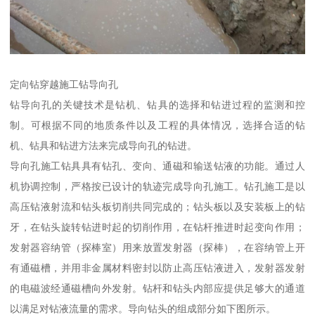
定向钻穿越施工钻导向孔
钻导向孔的关键技术是钻机、钻具的选择和钻进过程的监测和控
制。可根据不同的地质条件以及工程的具体情况，选择合适的钻
机、钻具和钻进方法来完成导向孔的钻进。
导向孔施工钻具具有钻孔、变向、通磁和输送钻液的功能。通过人
机协调控制，严格按已设计的轨迹完成导向孔施工。钻孔施工是以
高压钻液射流和钻头板切削共同完成的；钻头板以及安装板上的钻
牙，在钻头旋转钻进时起的切削作用，在钻杆推进时起变向作用；
发射器容纳管（探棒室）用来放置发射器（探棒），在容纳管上开
有通磁槽，并用非金属材料密封以防止高压钻液进入，发射器发射
的电磁波经通磁槽向外发射。钻杆和钻头内部应提供足够大的通道
以满足对钻液流量的需求。导向钻头的组成部分如下图所示。