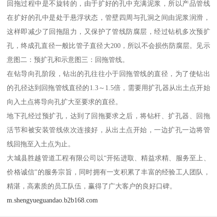
回拖过程中是不旋转的，由于扩好的孔中充满泥浆，所以产品管线
在扩好的孔中是处于悬浮状态，管壁四周与孔洞之间由泥浆润滑，
这样即减少了回拖阻力，又保护了管线防腐层，经过钻机多次预扩
孔，终成孔直径一般比管子直径大200，所以不会损伤防腐层。见示
意图二：预扩孔和示意图三：回拖管线。
在钻导向孔阶段，钻出的孔往往小于回拖管线的直径，为了使钻出
的孔径达到回拖管线直径的1.3～1.5倍，需要用扩孔器从出土点开始
向入土点将导向孔扩大至要求的直径。
地下孔经过预扩孔，达到了回拖要求之后，将钻杆、扩孔器、回拖
活节和被安装管线依次连接好，从出土点开始，一边扩孔一边将管
线回拖至入土点为止。
大城县胜越管道工程有限公司以“开拓进取、精益求精、服务至上、
价格诚信”的服务宗旨，同时拥有一支积累了丰富的经验工人团队，
精湛，高素质的员工队伍，赢得了广大客户的良好口碑。
m.shengyueguandao.b2b168.com