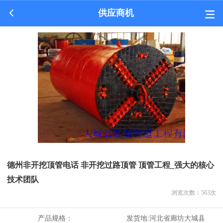
供应商机
德州非开挖顶管电话 非开挖过路顶管 顶管工程_强大的核心
技术团队
浏览次数：
563
次
产品规格：
发货地:
河北省廊坊大城县