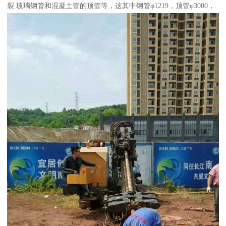
裂 玻璃钢管和混凝土管的顶管等，这其中钢管φ1219，顶管φ3000，