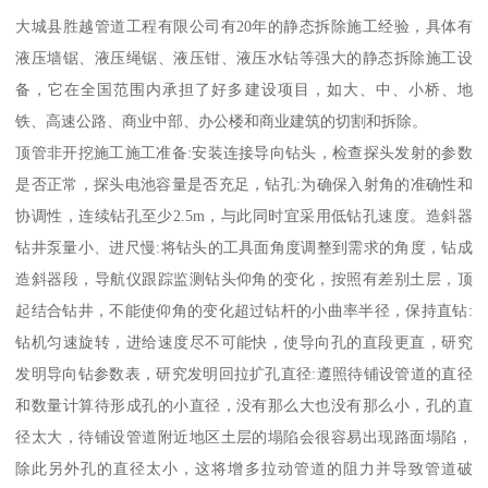
大城县胜越管道工程有限公司有20年的静态拆除施工经验，具体有
液压墙锯、液压绳锯、液压钳、液压水钻等强大的静态拆除施工设
备，它在全国范围内承担了好多建设项目，如大、中、小桥、地
铁、高速公路、商业中部、办公楼和商业建筑的切割和拆除。
顶管非开挖施工施工准备:安装连接导向钻头，检查探头发射的参数
是否正常，探头电池容量是否充足，钻孔:为确保入射角的准确性和
协调性，连续钻孔至少2.5m，与此同时宜采用低钻孔速度。造斜器
钻井泵量小、进尺慢:将钻头的工具面角度调整到需求的角度，钻成
造斜器段，导航仪跟踪监测钻头仰角的变化，按照有差别土层，顶
起结合钻井，不能使仰角的变化超过钻杆的小曲率半径，保持直钻:
钻机匀速旋转，进给速度尽不可能快，使导向孔的直段更直，研究
发明导向钻参数表，研究发明回拉扩孔直径:遵照待铺设管道的直径
和数量计算待形成孔的小直径，没有那么大也没有那么小，孔的直
径太大，待铺设管道附近地区土层的塌陷会很容易出现路面塌陷，
除此另外孔的直径太小，这将增多拉动管道的阻力并导致管道破