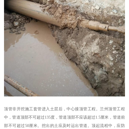
顶管非开挖施工套管进入土层后，中心接顶管工程。兰州顶管工程
中，管道顶部不可超过135度，管道顶部不应该超过1.5厘米，管道前
部不可超过50厘米。挖出的土应及时运出管道。顶起流程中，应防