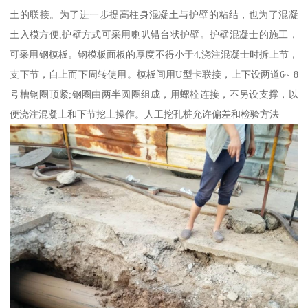
土的联接。为了进一步提高柱身混凝土与护壁的粘结，也为了混凝
土入模方便,护壁方式可采用喇叭错台状护壁。护壁混凝士的施工，
可采用钢模板。钢模板面板的厚度不得小于4,浇注混凝士时拆上节，
支下节，自上而下周转使用。模板间用U型卡联接，上下设两道6~ 8
号槽钢圈顶紧;钢圈由两半圆圈组成，用螺栓连接，不另设支撑，以
便浇注混凝土和下节挖土操作。人工挖孔桩允许偏差和检验方法