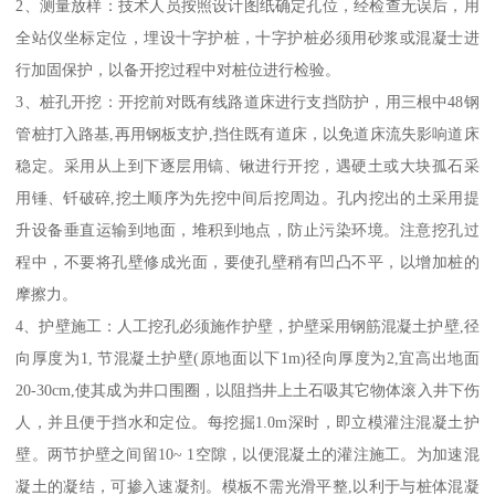
2、测量放样：技术人员按照设计图纸确定孔位，经检查无误后，用
全站仪坐标定位，埋设十字护桩，十字护桩必须用砂浆或混凝士进
行加固保护，以备开挖过程中对桩位进行检验。
3、桩孔开挖：开挖前对既有线路道床进行支挡防护，用三根中48钢
管桩打入路基,再用钢板支护,挡住既有道床，以免道床流失影响道床
稳定。采用从上到下逐层用镐、锹进行开挖，遇硬土或大块孤石采
用锤、钎破碎,挖土顺序为先挖中间后挖周边。孔内挖出的土采用提
升设备垂直运输到地面，堆积到地点，防止污染环境。注意挖孔过
程中，不要将孔壁修成光面，要使孔壁稍有凹凸不平，以增加桩的
摩擦力。
4、护壁施工：人工挖孔必须施作护壁，护壁采用钢筋混凝土护壁,径
向厚度为1, 节混凝土护壁(原地面以下1m)径向厚度为2,宜高出地面
20-30cm,使其成为井口围圈，以阻挡井上土石吸其它物体滚入井下伤
人，并且便于挡水和定位。每挖掘1.0m深时，即立模灌注混凝土护
壁。两节护壁之间留10~ 1空隙，以便混凝土的灌注施工。为加速混
凝土的凝结，可掺入速凝剂。模板不需光滑平整,以利于与桩体混凝