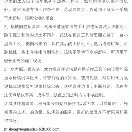
挖出的土方由手推车或矿车运到工作坑，然后用吊装机械吊出坑
外。这种顶进方法工作条件差，劳动强度大，仅适用于顶管不受地
下水影响，距离较短的场合。
2、机械掘进顶管法：机械掘进顶管法与手工掘进顶管法大致相同，
除了掘进和管内运土不同外。该法在顶进工具管里面安装了一台小
型掘土机，把掘出来的土装在其后的上料机上，然后通过矿车、吊
装机械，将土直接排弃到坑外。该法不受地下水的影响。可适用于
较长距离的施工现场。
3、水力掘进顶管法：水力掘进顶管法是利用管端工具管内设置的高
压水枪喷出高压水，将管前端的水冲散，变成泥浆，然后用水力吸
泥机或泥浆泵将泥浆排除出去，这样边冲边顶，不断前进。这种方
法优点是效率高、成本低，缺点是顶进时方向不易控制。
大城县胜越管道工程有限公司始终保持"以诚为本，以质取胜"， 凭
精湛的技术、的质量、以满意的服务、良好的信誉来不断拓展和赢
得市场。
m.shengyueguandao.b2b168.com