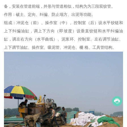
备，安装在管道前端，外形与管道相似，结构为为三段双铰管。
作用：破土、定向、纠偏、防止塌方、出泥等功能。
组成：冲泥仓（前）、操作室（中）、控制室（后）设水平铰链和
上下纠偏油缸，调上下方向（即坡度）设垂直铰链和水平纠偏油
缸，调左右方向（水平曲线）、泥浆环、控制室、左右调节油缸、
上下调节油缸、操作室、吸泥管、冲泥仓、栅 格、工具管结构。