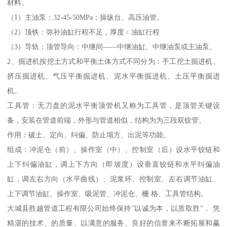
材料。
（1）主油泵：32-45-50MPa；操纵台、高压油管。
（2）顶铁：弥补油缸行程不足，厚度﹤油缸行程
（3）导轨：顶管导向：中继间——中继油缸、中继油泵或主油泵。
2、掘进机按挖土方式和平衡土体方式不同分为：手工挖土掘进机、
挤压掘进机、气压平衡掘进机、泥水平衡掘进机、土压平衡掘进
机。
工具管：无刀盘的泥水平衡顶管机又称为工具管，是顶管关键设
备，安装在管道前端，外形与管道相似，结构为为三段双铰管。
作用：破土、定向、纠偏、防止塌方、出泥等功能。
组成：冲泥仓（前）、操作室（中）、控制室（后）设水平铰链和
上下纠偏油缸，调上下方向（即坡度）设垂直铰链和水平纠偏油
缸，调左右方向（水平曲线）、泥浆环、控制室、左右调节油缸、
上下调节油缸、操作室、吸泥管、冲泥仓、栅 格、工具管结构。
大城县胜越管道工程有限公司始终保持"以诚为本，以质取胜"， 凭
精湛的技术、的质量、以满意的服务、良好的信誉来不断拓展和赢