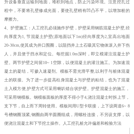
升设备垂直运输到地面，堆积到地点，防止污染环境。注意挖孔过
程中，不要将孔壁修成光面，要使孔壁稍有凹凸不平，以增加桩的
摩擦力。
4、护壁施工：人工挖孔必须施作护壁，护壁采用钢筋混凝土护壁,径
向厚度为1, 节混凝土护壁(原地面以下1m)径向厚度为2,宜高出地面
20-30cm,使其成为井口围圈，以阻挡井上土石吸其它物体滚入井下伤
人，并且便于挡水和定位。每挖掘1.0m深时，即立模灌注混凝土护
壁。两节护壁之间留10~ 1空隙，以便混凝土的灌注施工。为加速混
凝土的凝结，可掺入速凝剂。模板不需光滑平整,以利于与桩体混凝
土的联接。为了进一步提高柱身混凝土与护壁的粘结，也为了混凝
土入模方便,护壁方式可采用喇叭错台状护壁。护壁混凝士的施工，
可采用钢模板。钢模板面板的厚度不得小于4,浇注混凝士时拆上节，
支下节，自上而下周转使用。模板间用U型卡联接，上下设两道6~ 8
号槽钢圈顶紧;钢圈由两半圆圈组成，用螺栓连接，不另设支撑，以
便浇注混凝土和下节挖土操作。人工挖孔桩允许偏差和检验方法