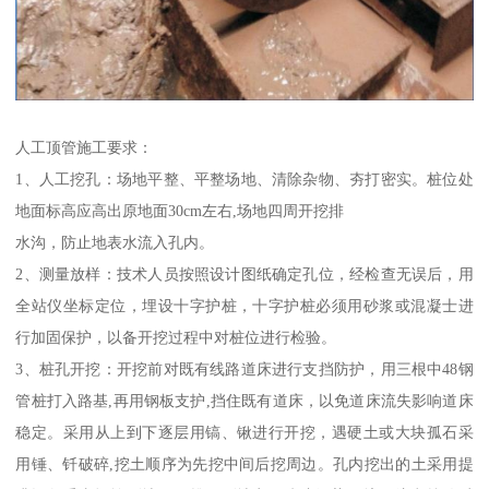
人工顶管施工要求：
1、人工挖孔：场地平整、平整场地、清除杂物、夯打密实。桩位处
地面标高应高出原地面30cm左右,场地四周开挖排
水沟，防止地表水流入孔内。
2、测量放样：技术人员按照设计图纸确定孔位，经检查无误后，用
全站仪坐标定位，埋设十字护桩，十字护桩必须用砂浆或混凝士进
行加固保护，以备开挖过程中对桩位进行检验。
3、桩孔开挖：开挖前对既有线路道床进行支挡防护，用三根中48钢
管桩打入路基,再用钢板支护,挡住既有道床，以免道床流失影响道床
稳定。采用从上到下逐层用镐、锹进行开挖，遇硬土或大块孤石采
用锤、钎破碎,挖土顺序为先挖中间后挖周边。孔内挖出的土采用提