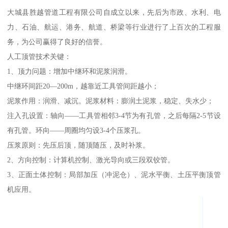
大城县胜越管道工程有限公司自成立以来，先后为市政、水利、电
力、石油、航运、港务、航道、桥梁等行业进行了上百次的工程服
务，为公司赢得了良好的信誉。
人工顶管技术关键：
1、顶力问题：增加中继环和泥浆润滑。
中继环间距20—200m，越靠近工具管间距越小；
泥浆作用：润滑、减沉。泥浆材料：膨润土泥浆，稳定、失水少；
注入孔设置：轴向——工具管相邻3-4节为有孔管，之后每隔2-5节设
有孔管。环向——周圈均匀设3-4个压浆孔。
压浆原则：先压后顶，随顶随压，及时补浆。
2、方向控制：计算机控制、激光导向或三段双铰管。
3、正面土体控制：局部加压（冲泥仓）、泥水平衡、土压平衡顶管
机应用。