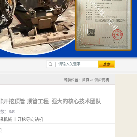
当前位置：
首页
->
供应商机
非开挖顶管 顶管工程_强大的核心技术团队
览数：849
探机械
非开挖导向钻机
城县