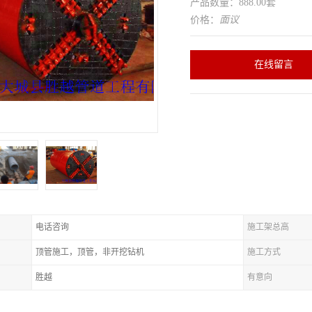
产品数量：888.00套
价格：
面议
在线留言
电话咨询
施工架总高
顶管施工，顶管，非开挖钻机
施工方式
胜越
有意向