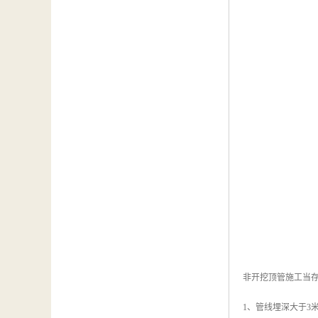
非开挖顶管施工当
1、管线埋深大于3