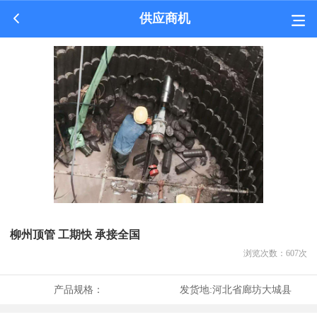
供应商机
柳州顶管 工期快 承接全国
浏览次数：
607
次
产品规格：
发货地:
河北省廊坊大城县