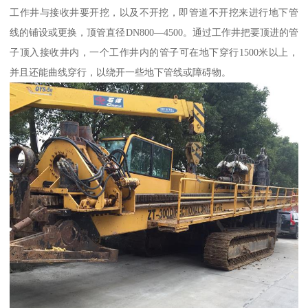
工作井与接收井要开挖，以及不开挖，即管道不开挖来进行地下管
线的铺设或更换，顶管直径DN800—4500。通过工作井把要顶进的管
子顶入接收井内，一个工作井内的管子可在地下穿行1500米以上，
并且还能曲线穿行，以绕开一些地下管线或障碍物。