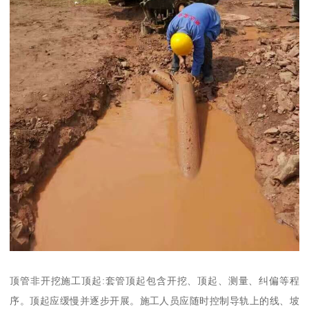
顶管非开挖施工顶起:套管顶起包含开挖、顶起、测量、纠偏等程
序。顶起应缓慢并逐步开展。施工人员应随时控制导轨上的线、坡