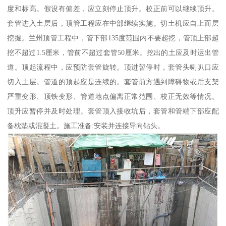
度和标高。假设有偏差，应立刻停止顶升。校正前可以继续顶升。
套管进入土层后，顶管工程应在中部继续实施。切土机应自上而层
挖掘。兰州顶管工程中，管下部135度范围内不要超挖，管顶上部超
挖不超过1.5厘米，管前不超过套管50厘米。挖出的土应及时运出管
道。顶起流程中，应预防套管旋转。顶进暂停时，套管头喇叭口应
切入土层。管道的顶起应是连续的。套管前方遇到障碍物或后支架
严重变形、顶铁变形、管道地点偏离正常范围、校正无效等情况。
顶升应暂停并及时处理。套管顶入接收坑后，套管和管端下部应配
备枕垫或混凝土。施工准备:安装并连接导向钻头。