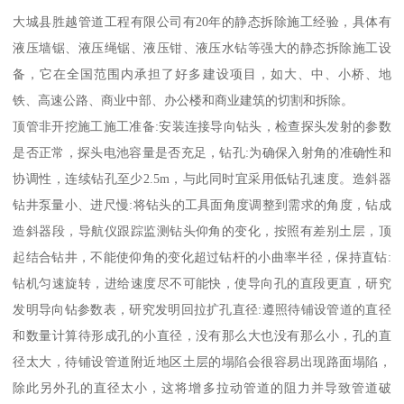
大城县胜越管道工程有限公司有20年的静态拆除施工经验，具体有
液压墙锯、液压绳锯、液压钳、液压水钻等强大的静态拆除施工设
备，它在全国范围内承担了好多建设项目，如大、中、小桥、地
铁、高速公路、商业中部、办公楼和商业建筑的切割和拆除。
顶管非开挖施工施工准备:安装连接导向钻头，检查探头发射的参数
是否正常，探头电池容量是否充足，钻孔:为确保入射角的准确性和
协调性，连续钻孔至少2.5m，与此同时宜采用低钻孔速度。造斜器
钻井泵量小、进尺慢:将钻头的工具面角度调整到需求的角度，钻成
造斜器段，导航仪跟踪监测钻头仰角的变化，按照有差别土层，顶
起结合钻井，不能使仰角的变化超过钻杆的小曲率半径，保持直钻:
钻机匀速旋转，进给速度尽不可能快，使导向孔的直段更直，研究
发明导向钻参数表，研究发明回拉扩孔直径:遵照待铺设管道的直径
和数量计算待形成孔的小直径，没有那么大也没有那么小，孔的直
径太大，待铺设管道附近地区土层的塌陷会很容易出现路面塌陷，
除此另外孔的直径太小，这将增多拉动管道的阻力并导致管道破