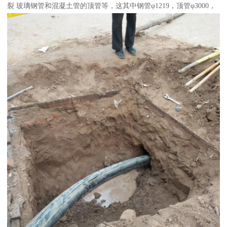
裂 玻璃钢管和混凝土管的顶管等，这其中钢管φ1219，顶管φ3000，